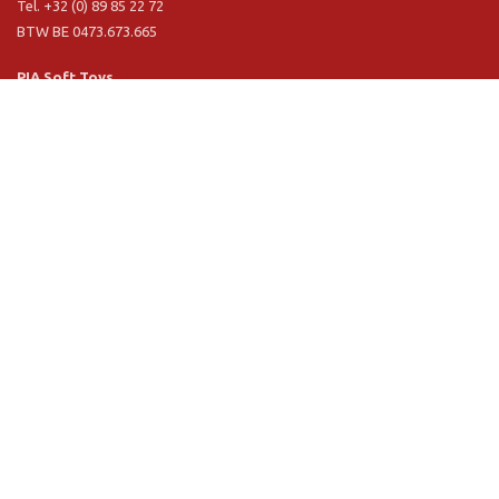
Tel. +32 (0) 89 85 22 72
BTW BE 0473.673.665
PIA Soft Toys
Langstraat 1 A
5481 VN Schijndel (NL)
Tel. +31 (0) 73 54 800 29
BTW NL 803.017.698 B01
Informatie
PIA
PIA Eco
Concept & design
Klantendienst
Verkoopsvoorwaarden
Privacy Policy
VR Showroom