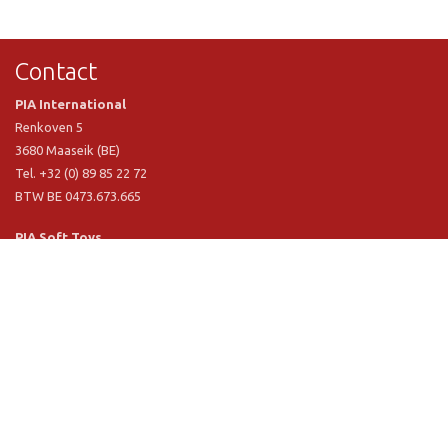
Contact
PIA International
Renkoven 5
3680 Maaseik (BE)
Tel. +32 (0) 89 85 22 72
BTW BE 0473.673.665
PIA Soft Toys
Langstraat 1 A
5481 VN Schijndel (NL)
Tel. +31 (0) 73 54 800 29
BTW NL 803.017.698 B01
Informatie
PIA