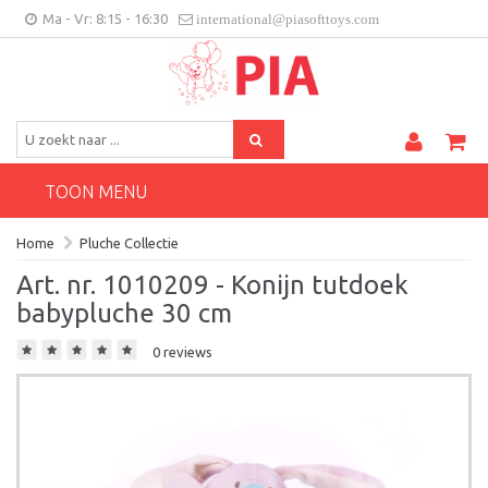
Ma - Vr: 8:15 - 16:30
international@piasofttoys.com
BE/NL
Klantenfeedback
Contact
TOON MENU
Home
Pluche Collectie
Art. nr. 1010209 - Konijn tutdoek
babypluche 30 cm
0 reviews