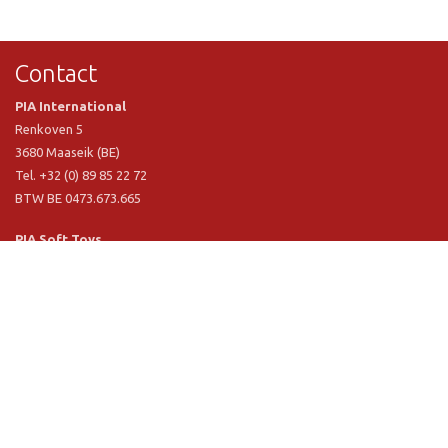
Contact
PIA International
Renkoven 5
3680 Maaseik (BE)
Tel. +32 (0) 89 85 22 72
BTW BE 0473.673.665
PIA Soft Toys
Langstraat 1 A
5481 VN Schijndel (NL)
Tel. +31 (0) 73 54 800 29
BTW NL 803.017.698 B01
Informatie
PIA