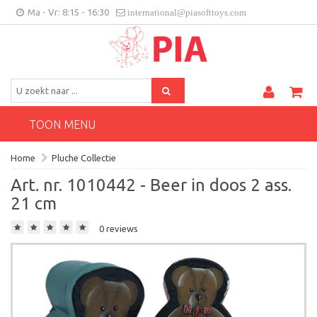
Ma - Vr: 8:15 - 16:30
international@piasofttoys.com
BE/NL
Klantenfeedback
Contact
TOON MENU
Home
Pluche Collectie
Art. nr. 1010442 - Beer in doos 2 ass.
21 cm
0 reviews