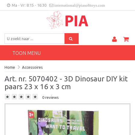
Ma - Vr: 8:15 - 16:30
international@piasofttoys.com
BE/NL
Klantenfeedback
Contact
TOON MENU
Home
Accessoires
Art. nr. 5070402 - 3D Dinosaur DIY kit
paars 23 x 16 x 3 cm
0 reviews