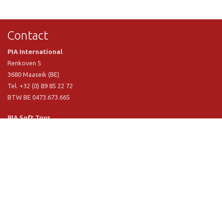
Contact
PIA International
Renkoven 5
3680 Maaseik (BE)
Tel. +32 (0) 89 85 22 72
BTW BE 0473.673.665
PIA Soft Toys
Langstraat 1 A
5481 VN Schijndel (NL)
Tel. +31 (0) 73 54 800 29
BTW NL 803.017.698 B01
Informatie
PIA