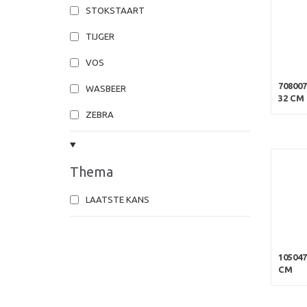
STOKSTAART
TIJGER
VOS
70800
WASBEER
32 CM
ZEBRA
Thema
LAATSTE KANS
10504
CM