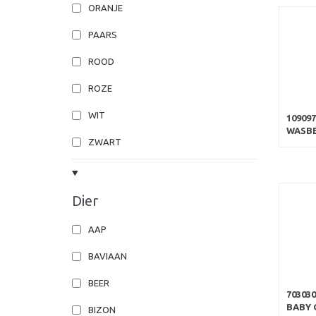
ORANJE
PAARS
ROOD
ROZE
WIT
109097
WASBE
ZWART
Dier
AAP
BAVIAAN
BEER
70303
BABY 
BIZON