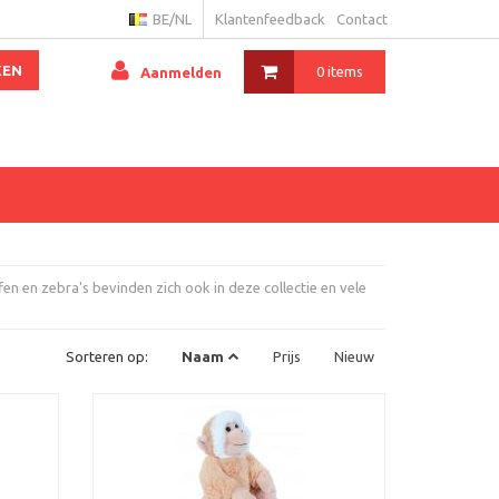
BE/NL
Klantenfeedback
Contact
KEN
0 items
Aanmelden
fen en zebra's bevinden zich ook in deze collectie en vele
Sorteren op:
Naam
Prijs
Nieuw