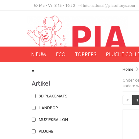
Ma - Vr: 8:15 - 16:30
international@piasofttoys.com
NIEUW
ECO
TOPPERS
PLUCHE COLL
Home
Onder de 
Artikel
andere wi
3D PLACEMATS
«
1
HANDPOP
MUZIEKBALLON
PLUCHE