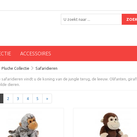
ZOE
ECTIE
ACCESSOIRES
Pluche Collectie
Safaridieren
safaridieren vindt u de koning van de jungle terug, de leeuw. Olifanten, giraf
lde dieren.
2
3
4
5
»