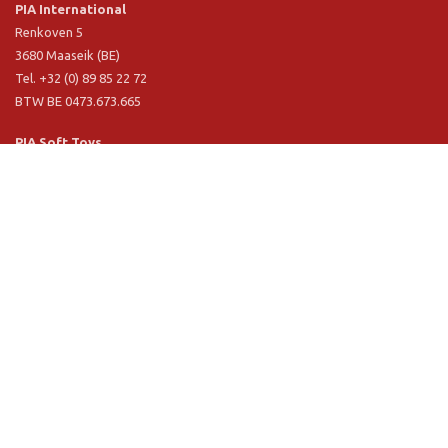
PIA International
Renkoven 5
3680 Maaseik (BE)
Tel. +32 (0) 89 85 22 72
BTW BE 0473.673.665
PIA Soft Toys
Langstraat 1 A
5481 VN Schijndel (NL)
Tel. +31 (0) 73 54 800 29
BTW NL 803.017.698 B01
Informatie
PIA
PIA Eco
Concept & design
Klantendienst
Verkoopsvoorwaarden