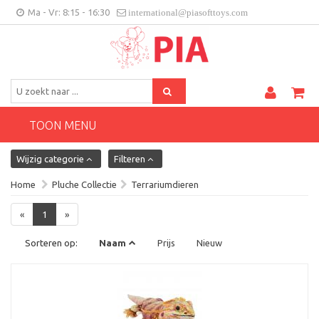
Ma - Vr: 8:15 - 16:30
international@piasofttoys.com
BE/NL
Klantenfeedback
Contact
TOON MENU
Wijzig categorie
Filteren
Home
Pluche Collectie
Terrariumdieren
«
1
»
Sorteren op:
Naam
Prijs
Nieuw