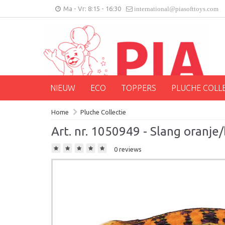
Ma - Vr: 8:15 - 16:30
international@piasofttoys.com
NIEUW
ECO
TOPPERS
PLUCHE COLL
Home
Pluche Collectie
Art. nr. 1050949 - Slang oranj
0 reviews