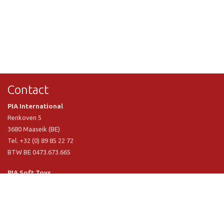
Contact
PIA International
Renkoven 5
3680 Maaseik (BE)
Tel. +32 (0) 89 85 22 72
BTW BE 0473.673.665
PIA Soft Toys
Langstraat 1 A
5481 VN Schijndel (NL)
Tel. +31 (0) 73 54 800 29
BTW NL 803.017.698 B01