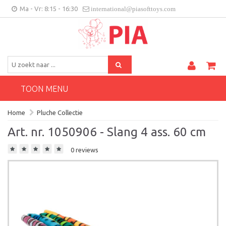
Ma - Vr: 8:15 - 16:30
international@piasofttoys.com
BE/NL
Klantenfeedback
Contact
TOON MENU
Home
Pluche Collectie
Art. nr. 1050906 - Slang 4 ass. 60 cm
0 reviews