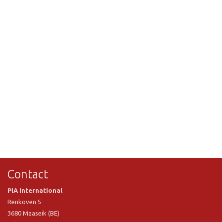
Contact
PIA International
Renkoven 5
3680 Maaseik (BE)