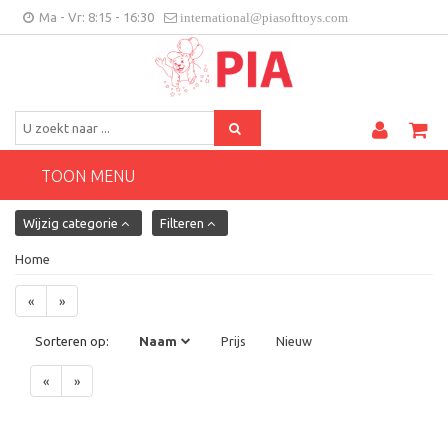
Ma - Vr: 8:15 - 16:30
international@piasofttoys.com
BE/NL
Klantenfeedback
Contact
TOON MENU
Wijzig categorie
Filteren
Home
«
»
Sorteren op:
Naam
Prijs
Nieuw
«
»