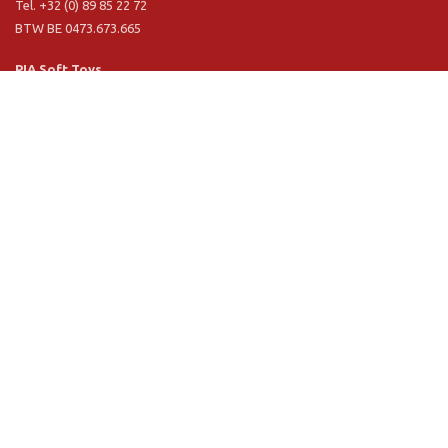
Tel. +32 (0) 89 85 22 72
BTW BE 0473.673.665
PIA Soft Toys
Langstraat 1 A
5481 VN Schijndel (NL)
Tel. +31 (0) 73 54 800 29
BTW NL 803.017.698 B01
Informatie
PIA
PIA Eco
Concept & design
Klantendienst
Verkoopsvoorwaarden
Privacy Policy
VR Showroom