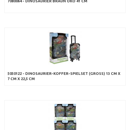
7080064 - DINOSAURIER BRAUN ÖKO 41 CM
5050122 - DINOSAURIER-KOFFER-SPIELSET (GROSS) 13 CM X 7
CM X 22,5 CM