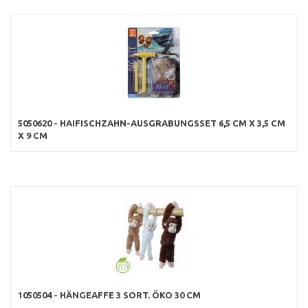
5050620 - HAIFISCHZAHN-AUSGRABUNGSSET 6,5 CM X 3,5 CM
X 9 CM
1050504 - HÄNGEAFFE 3 SORT. ÖKO 30 CM