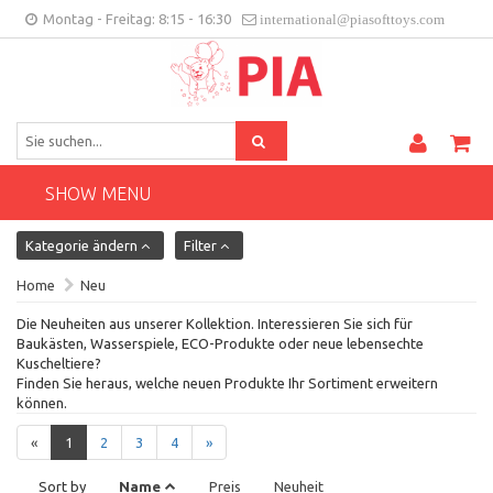
Montag - Freitag: 8:15 - 16:30
international@piasofttoys.com
DE
Kundenfeedback
Contact
SHOW MENU
Kategorie ändern
Filter
Home
Neu
Die Neuheiten aus unserer Kollektion. Interessieren Sie sich für
Baukästen, Wasserspiele, ECO-Produkte oder neue lebensechte
Kuscheltiere?
Finden Sie heraus, welche neuen Produkte Ihr Sortiment erweitern
können.
«
1
2
3
4
»
Sort by
Name
Preis
Neuheit