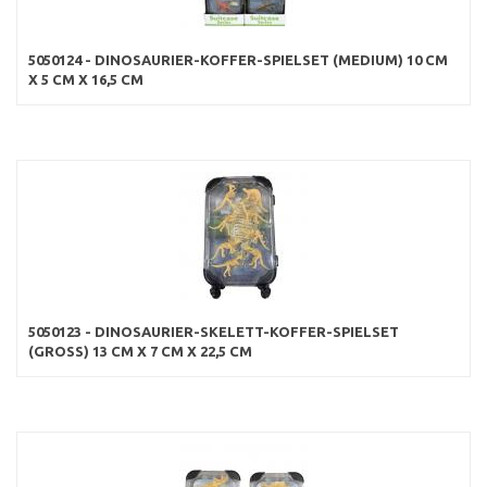
5050124 - DINOSAURIER-KOFFER-SPIELSET (MEDIUM) 10 CM
X 5 CM X 16,5 CM
5050123 - DINOSAURIER-SKELETT-KOFFER-SPIELSET
(GROSS) 13 CM X 7 CM X 22,5 CM