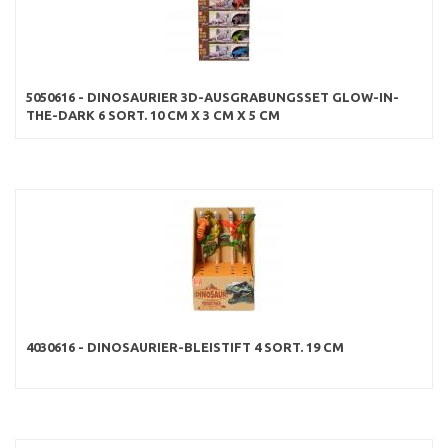
5050616 - DINOSAURIER 3D-AUSGRABUNGSSET GLOW-IN-
THE-DARK 6 SORT. 10 CM X 3 CM X 5 CM
4030616 - DINOSAURIER-BLEISTIFT 4 SORT. 19 CM