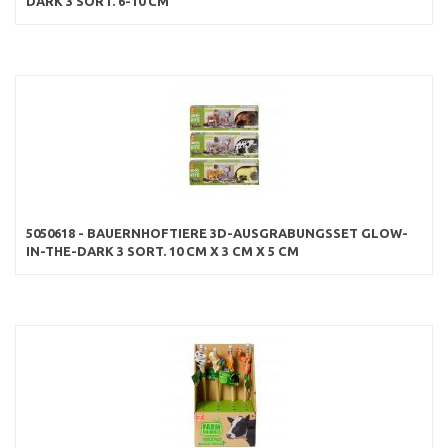
DARK 3 SORT. 6-10 CM
5050618 - BAUERNHOFTIERE 3D-AUSGRABUNGSSET GLOW-
IN-THE-DARK 3 SORT. 10 CM X 3 CM X 5 CM