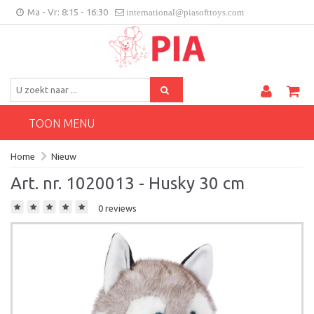
Ma - Vr: 8:15 - 16:30
international@piasofttoys.com
BE/NL
Klantenfeedback
Contact
TOON MENU
Home
Nieuw
Art. nr. 1020013 - Husky 30 cm
0 reviews