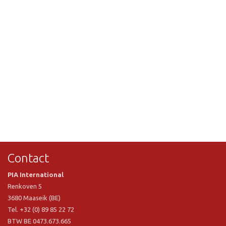
Contact
PIA International
Renkoven 5
3680 Maaseik (BE)
Tel. +32 (0) 89 85 22 72
BTW BE 0473.673.665