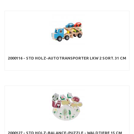
2000116 - STD HOLZ-AUTOTRANSPORTER LKW 2 SORT. 31 CM
2000127 - STD HOLZ-BALANCE-PUZZLE - WALDTIERE 15 CM