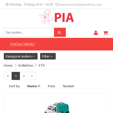
Montag - Freitag: 8:15 - 16:30
international@piasofttoys.com
DE
Kundenfeedback
Contact
SHOW MENU
Kategorie ändern
Filter
Home
Kollektion
STD
«
1
2
»
Sort by
Name
Preis
Neuheit