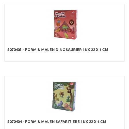
5070405 - FORM & MALEN DINOSAURIER 18 X 22 X 6 CM
5070404 - FORM & MALEN SAFARITIERE 18 X 22 X 6 CM