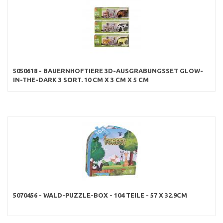
5050618 - BAUERNHOFTIERE 3D-AUSGRABUNGSSET GLOW-
IN-THE-DARK 3 SORT. 10 CM X 3 CM X 5 CM
5070456 - WALD-PUZZLE-BOX - 104 TEILE - 57 X 32.9CM