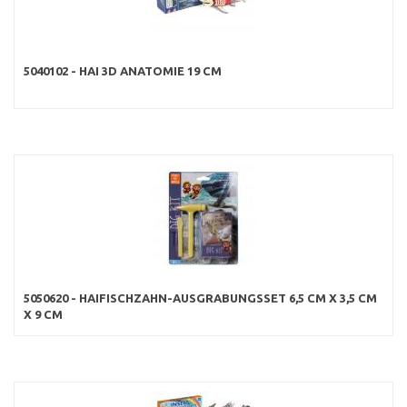
5040102 - HAI 3D ANATOMIE 19 CM
5050620 - HAIFISCHZAHN-AUSGRABUNGSSET 6,5 CM X 3,5 CM
X 9 CM