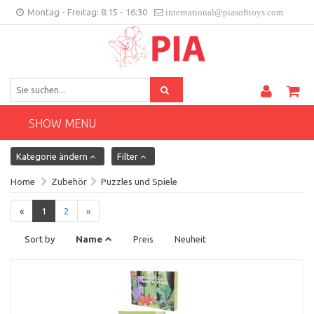
Montag - Freitag: 8:15 - 16:30
international@piasofttoys.com
DE
Kundenfeedback
Contact
SHOW MENU
Kategorie ändern
Filter
Home
Zubehör
Puzzles und Spiele
«
1
2
»
Sort by
Name
Preis
Neuheit