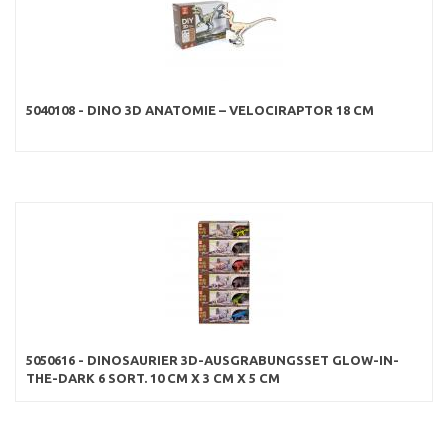
5040108 - DINO 3D ANATOMIE – VELOCIRAPTOR 18 CM
5050616 - DINOSAURIER 3D-AUSGRABUNGSSET GLOW-IN-
THE-DARK 6 SORT. 10 CM X 3 CM X 5 CM