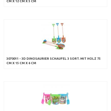
CM X 12 CM X 5 CM
3070011 - 3D DINOSAURIER SCHAUFEL 3 SORT. MIT HOLZ 75
CM X 15 CM X 6 CM