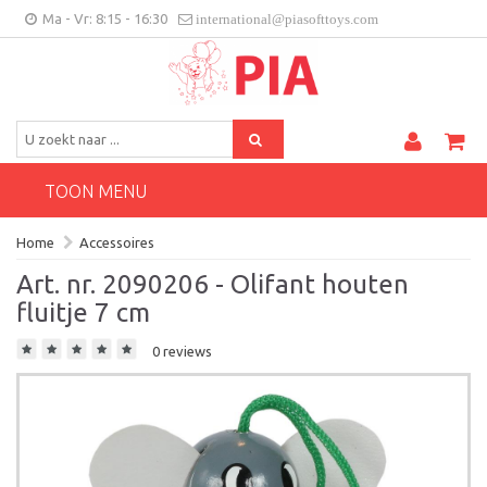
Ma - Vr: 8:15 - 16:30
international@piasofttoys.com
BE/NL
Klantenfeedback
Contact
TOON MENU
Home
Accessoires
Art. nr. 2090206 - Olifant houten
fluitje 7 cm
0 reviews