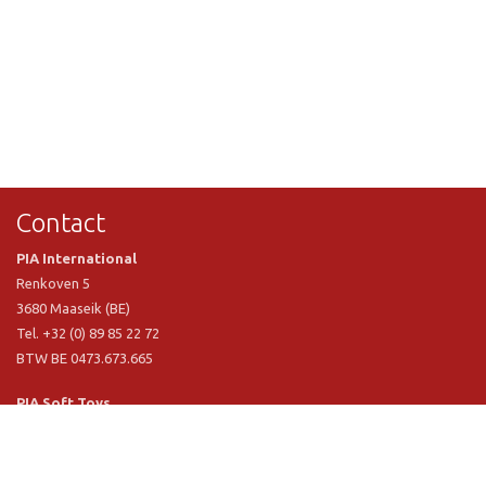
Contact
PIA International
Renkoven 5
3680 Maaseik (BE)
Tel. +32 (0) 89 85 22 72
BTW BE 0473.673.665
PIA Soft Toys
Langstraat 1 A
5481 VN Schijndel (NL)
Tel. +31 (0) 73 54 800 29