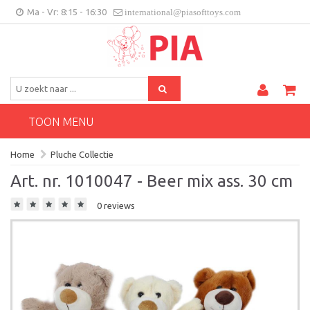
Ma - Vr: 8:15 - 16:30
international@piasofttoys.com
BE/NL
Klantenfeedback
Contact
TOON MENU
Home
Pluche Collectie
Art. nr. 1010047 - Beer mix ass. 30 cm
0 reviews