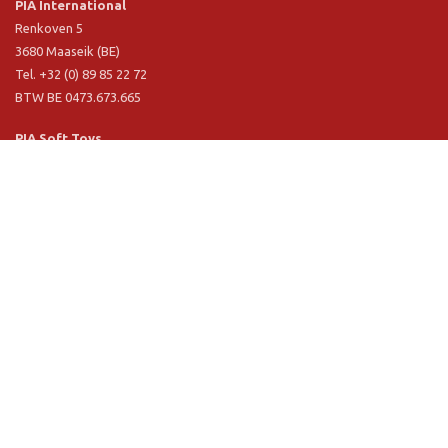
PIA International
Renkoven 5
3680 Maaseik (BE)
Tel. +32 (0) 89 85 22 72
BTW BE 0473.673.665
PIA Soft Toys
Langstraat 1 A
5481 VN Schijndel (NL)
Tel. +31 (0) 73 54 800 29
BTW NL 803.017.698 B01
Informatie
PIA
PIA Eco
Concept & design
Klantendienst
Verkoopsvoorwaarden