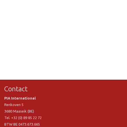
Contact
PIA International
Renkoven 5
3680 Maaseik (BE)
Tel. +32 (0) 89 85 22 72
BTW BE 0473.673.665