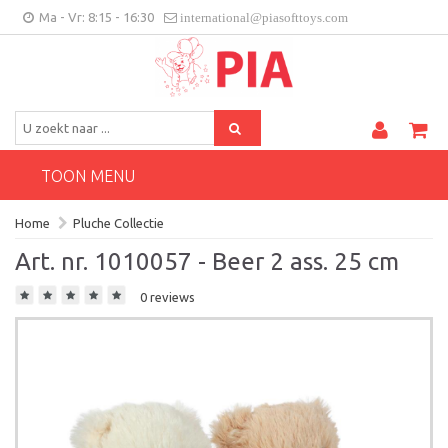
Ma - Vr: 8:15 - 16:30
international@piasofttoys.com
BE/NL
Klantenfeedback
Contact
TOON MENU
Home
Pluche Collectie
Art. nr. 1010057 - Beer 2 ass. 25 cm
0 reviews