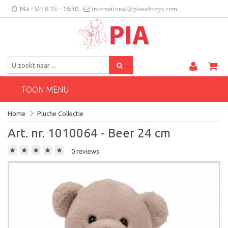
Ma - Vr: 8:15 - 16:30
international@piasofttoys.com
BE/NL
Klantenfeedback
Contact
TOON MENU
Home
Pluche Collectie
Art. nr. 1010064 - Beer 24 cm
0 reviews