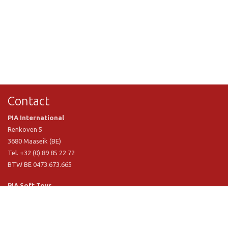
Contact
PIA International
Renkoven 5
3680 Maaseik (BE)
Tel. +32 (0) 89 85 22 72
BTW BE 0473.673.665
PIA Soft Toys
Langstraat 1 A
5481 VN Schijndel (NL)
Tel. +31 (0) 73 54 800 29