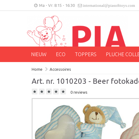
Ma - Vr: 8:15 - 16:30
international@piasofttoys.com
NIEUW
ECO
TOPPERS
PLUCHE COLL
Home
Accessoires
Art. nr. 1010203 - Beer fotokad
0 reviews