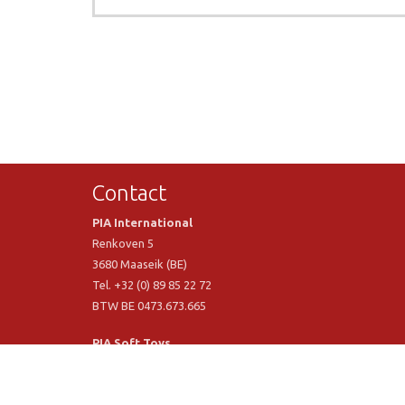
Contact
PIA International
Renkoven 5
3680 Maaseik (BE)
Tel. +32 (0) 89 85 22 72
BTW BE 0473.673.665
PIA Soft Toys
Langstraat 1 A
5481 VN Schijndel (NL)