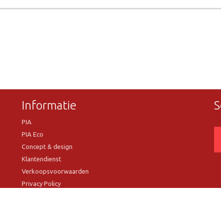
Informatie
S
PIA
PIA Eco
Concept & design
Klantendienst
Verkoopsvoorwaarden
Privacy Policy
VR Showroom