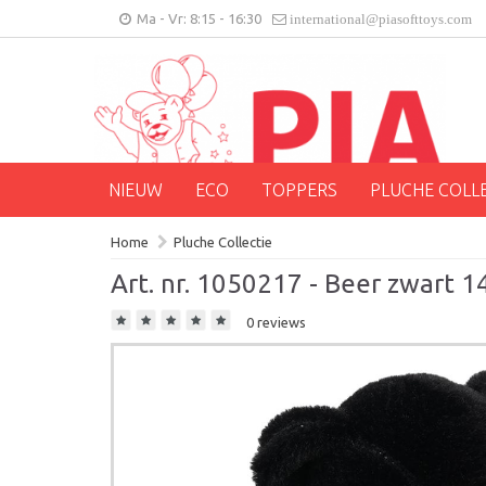
Ma - Vr: 8:15 - 16:30
international@piasofttoys.com
NIEUW
ECO
TOPPERS
PLUCHE COLL
Home
Pluche Collectie
Art. nr. 1050217 - Beer zwart 1
0 reviews