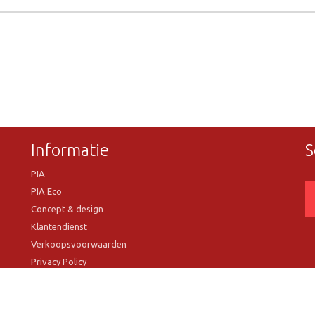
Informatie
S
PIA
PIA Eco
Concept & design
Klantendienst
Verkoopsvoorwaarden
Privacy Policy
VR Showroom