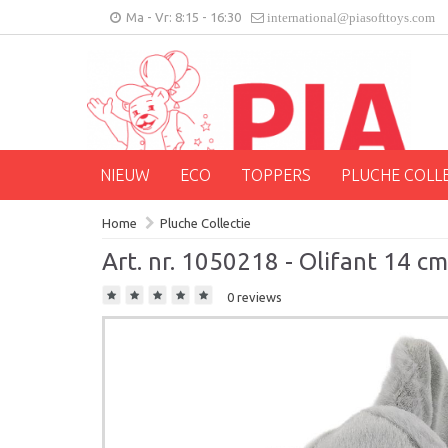
Ma - Vr: 8:15 - 16:30
international@piasofttoys.com
NIEUW
ECO
TOPPERS
PLUCHE COLL
Home
Pluche Collectie
Art. nr. 1050218 - Olifant 14 cm
0 reviews