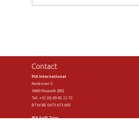
Contact
PIA International
Renkoven 5
3680 Maaseik (BE)
Tel. +32 (0) 89 85 22 72
BTW BE 0473.673.665
PIA Soft Toys
Langstraat 1 A
5481 VN Schijndel (NL)