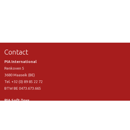
Contact
PIA International
Renkoven 5
3680 Maaseik (BE)
Tel. +32 (0) 89 85 22 72
BTW BE 0473.673.665
PIA Soft Toys
Langstraat 1 A
5481 VN Schijndel (NL)
Tel. +31 (0) 73 54 800 29
BTW NL 803.017.698 B01