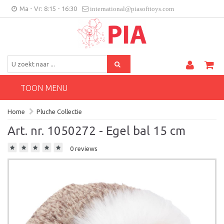
Ma - Vr: 8:15 - 16:30
international@piasofttoys.com
BE/NL
Klantenfeedback
Contact
TOON MENU
Home
Pluche Collectie
Art. nr. 1050272 - Egel bal 15 cm
0 reviews