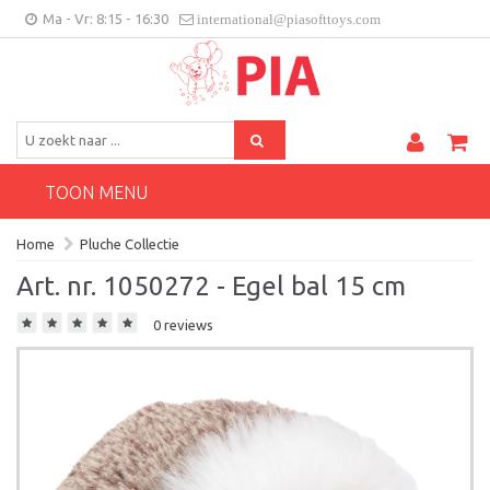
Ma - Vr: 8:15 - 16:30
international@piasofttoys.com
BE/NL
Klantenfeedback
Contact
TOON MENU
Home
Pluche Collectie
Art. nr. 1050272 - Egel bal 15 cm
0 reviews