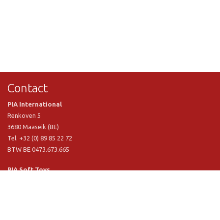
Contact
PIA International
Renkoven 5
3680 Maaseik (BE)
Tel. +32 (0) 89 85 22 72
BTW BE 0473.673.665
PIA Soft Toys
Langstraat 1 A
5481 VN Schijndel (NL)
Tel. +31 (0) 73 54 800 29
BTW NL 803.017.698 B01