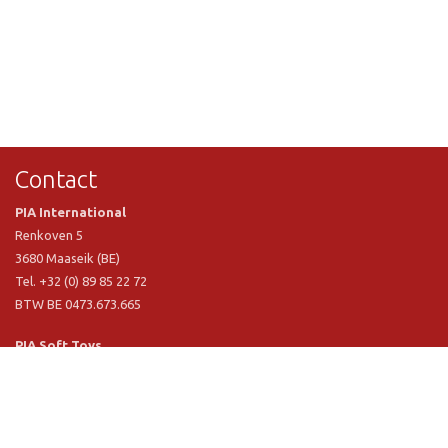
Contact
PIA International
Renkoven 5
3680 Maaseik (BE)
Tel. +32 (0) 89 85 22 72
BTW BE 0473.673.665
PIA Soft Toys
Langstraat 1 A
5481 VN Schijndel (NL)
Tel. +31 (0) 73 54 800 29
BTW NL 803.017.698 B01