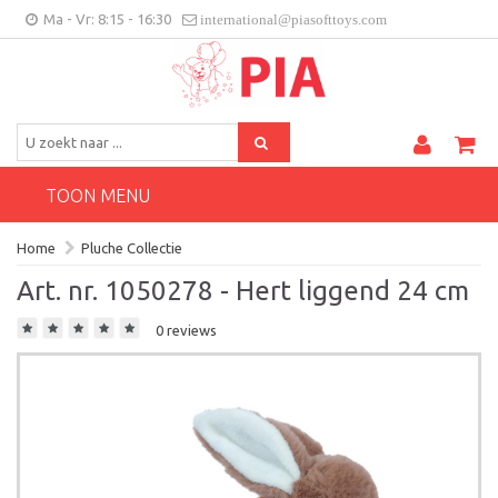
Ma - Vr: 8:15 - 16:30
international@piasofttoys.com
BE/NL
Klantenfeedback
Contact
TOON MENU
Home
Pluche Collectie
Art. nr. 1050278 - Hert liggend 24 cm
0 reviews