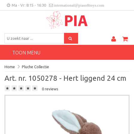
Ma - Vr: 8:15 - 16:30
international@piasofttoys.com
BE/NL
Klantenfeedback
Contact
TOON MENU
Home
Pluche Collectie
Art. nr. 1050278 - Hert liggend 24 cm
0 reviews