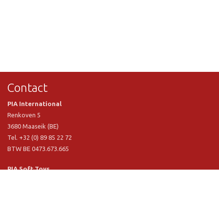
Contact
PIA International
Renkoven 5
3680 Maaseik (BE)
Tel. +32 (0) 89 85 22 72
BTW BE 0473.673.665
PIA Soft Toys
Langstraat 1 A
5481 VN Schijndel (NL)
Tel. +31 (0) 73 54 800 29
BTW NL 803.017.698 B01