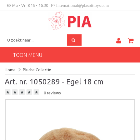
Ma - Vr: 8:15 - 16:30
international@piasofttoys.com
BE/NL
Klantenfeedback
Contact
TOON MENU
Home
Pluche Collectie
Art. nr. 1050289 - Egel 18 cm
0 reviews