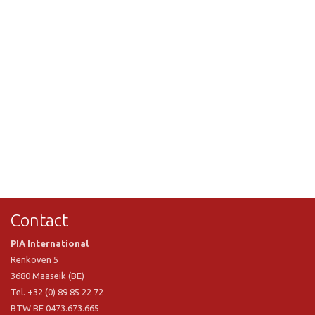
Contact
PIA International
Renkoven 5
3680 Maaseik (BE)
Tel. +32 (0) 89 85 22 72
BTW BE 0473.673.665