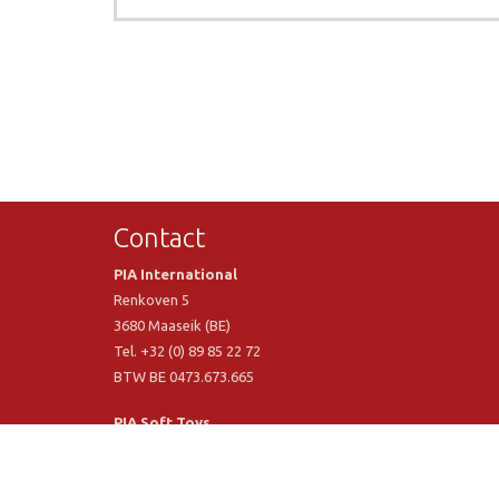
Contact
PIA International
Renkoven 5
3680 Maaseik (BE)
Tel. +32 (0) 89 85 22 72
BTW BE 0473.673.665
PIA Soft Toys
Langstraat 1 A
5481 VN Schijndel (NL)