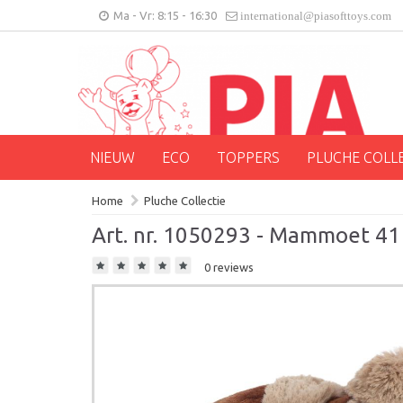
Ma - Vr: 8:15 - 16:30
international@piasofttoys.com
NIEUW
ECO
TOPPERS
PLUCHE COLL
Home
Pluche Collectie
Art. nr. 1050293 - Mammoet 41
0 reviews