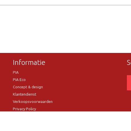
Informatie
S
PIA
PIA Eco
Concept & design
Klantendienst
Verkoopsvoorwaarden
Privacy Policy
VR Showroom