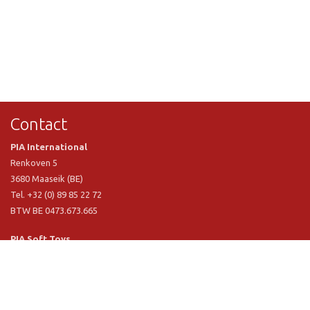
Contact
PIA International
Renkoven 5
3680 Maaseik (BE)
Tel. +32 (0) 89 85 22 72
BTW BE 0473.673.665
PIA Soft Toys
Langstraat 1 A
5481 VN Schijndel (NL)
Tel. +31 (0) 73 54 800 29
BTW NL 803.017.698 B01