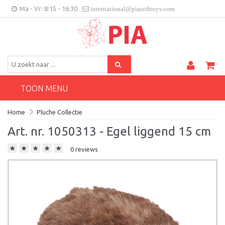
Ma - Vr: 8:15 - 16:30
international@piasofttoys.com
BE/NL
Klantenfeedback
Contact
TOON MENU
Home
Pluche Collectie
Art. nr. 1050313 - Egel liggend 15 cm
0 reviews