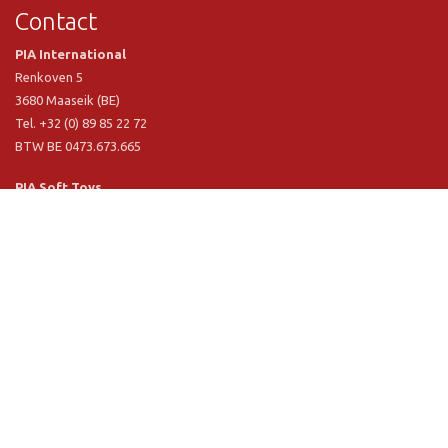
Contact
PIA International
Renkoven 5
3680 Maaseik (BE)
Tel. +32 (0) 89 85 22 72
BTW BE 0473.673.665
PIA Soft Toys
Langstraat 1 A
5481 VN Schijndel (NL)
Tel. +31 (0) 73 54 800 29
BTW NL 803.017.698 B01
Informatie
PIA
PIA Eco
Concept & design