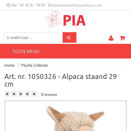
Ma - Vr: 8:15 - 16:30
international@piasofttoys.com
BE/NL
Klantenfeedback
Contact
TOON MENU
Home
Pluche Collectie
Art. nr. 1050326 - Alpaca staand 29
cm
0 reviews