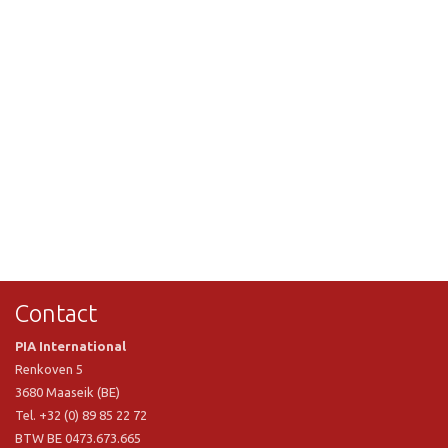
Contact
PIA International
Renkoven 5
3680 Maaseik (BE)
Tel. +32 (0) 89 85 22 72
BTW BE 0473.673.665