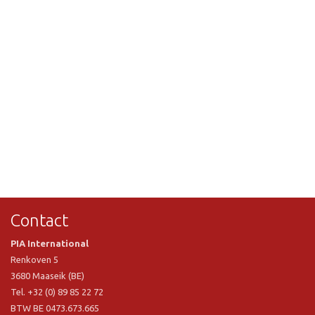
Contact
PIA International
Renkoven 5
3680 Maaseik (BE)
Tel. +32 (0) 89 85 22 72
BTW BE 0473.673.665