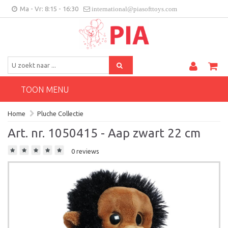
Ma - Vr: 8:15 - 16:30
international@piasofttoys.com
BE/NL
Klantenfeedback
Contact
TOON MENU
Home
Pluche Collectie
Art. nr. 1050415 - Aap zwart 22 cm
0 reviews