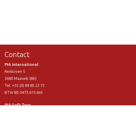
Contact
PIA International
Renkoven 5
3680 Maaseik (BE)
Tel. +32 (0) 89 85 22 72
BTW BE 0473.673.665
PIA Soft Toys
Langstraat 1 A
5481 VN Schijndel (NL)
Tel. +31 (0) 73 54 800 29
BTW NL 803.017.698 B01