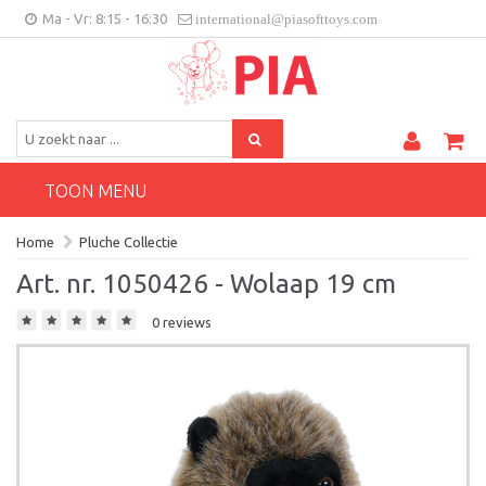
Ma - Vr: 8:15 - 16:30
international@piasofttoys.com
BE/NL
Klantenfeedback
Contact
TOON MENU
Home
Pluche Collectie
Art. nr. 1050426 - Wolaap 19 cm
0 reviews