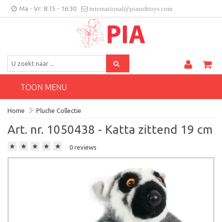
Ma - Vr: 8:15 - 16:30
international@piasofttoys.com
BE/NL
Klantenfeedback
Contact
TOON MENU
Home
Pluche Collectie
Art. nr. 1050438 - Katta zittend 19 cm
0 reviews