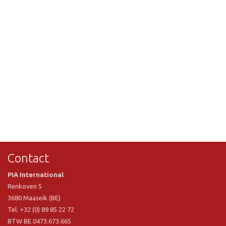
Contact
PIA International
Renkoven 5
3680 Maaseik (BE)
Tel. +32 (0) 89 85 22 72
BTW BE 0473.673.665