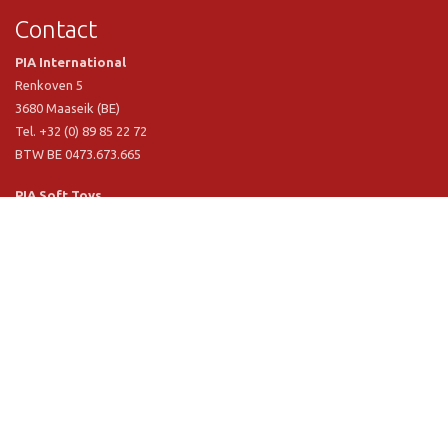
Contact
PIA International
Renkoven 5
3680 Maaseik (BE)
Tel. +32 (0) 89 85 22 72
BTW BE 0473.673.665
PIA Soft Toys
Langstraat 1 A
5481 VN Schijndel (NL)
Tel. +31 (0) 73 54 800 29
BTW NL 803.017.698 B01
Informatie
PIA
PIA Eco
Concept & design