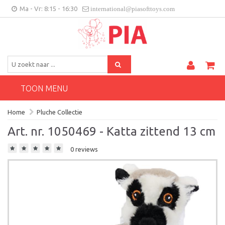
Ma - Vr: 8:15 - 16:30
international@piasofttoys.com
BE/NL
Klantenfeedback
Contact
TOON MENU
Home
Pluche Collectie
Art. nr. 1050469 - Katta zittend 13 cm
0 reviews