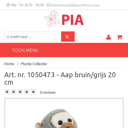
Ma - Vr: 8:15 - 16:30
international@piasofttoys.com
BE/NL
Klantenfeedback
Contact
TOON MENU
Home
Pluche Collectie
Art. nr. 1050473 - Aap bruin/grijs 20
cm
0 reviews