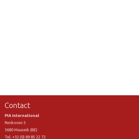
Contact
PIA International
Renkoven 5
3680 Maaseik (BE)
Tel. +32 (0) 89 85 22 72