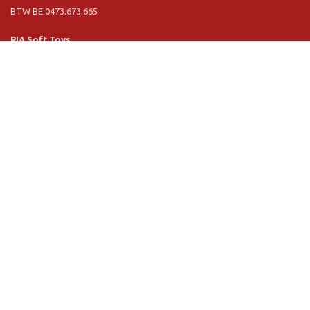
BTW BE 0473.673.665
PIA Soft Toys
Langstraat 1 A
5481 VN Schijndel (NL)
Tel. +31 (0) 73 54 800 29
BTW NL 803.017.698 B01
Informatie
PIA
PIA Eco
Concept & design
Klantendienst
Verkoopsvoorwaarden
Privacy Policy
VR Showroom
Schrijf u in voor onze nieuwsbrief: