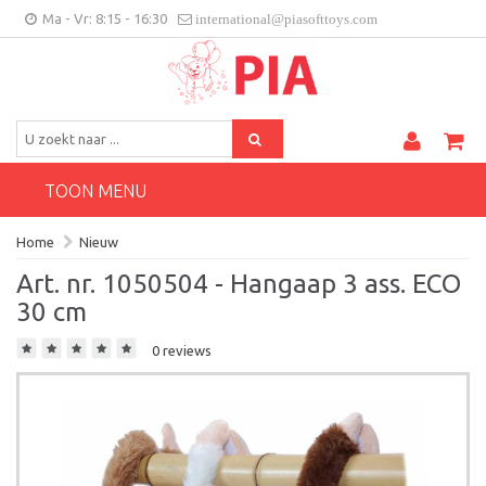
Ma - Vr: 8:15 - 16:30
international@piasofttoys.com
BE/NL
Klantenfeedback
Contact
TOON MENU
Home
Nieuw
Art. nr. 1050504 - Hangaap 3 ass. ECO
30 cm
0 reviews