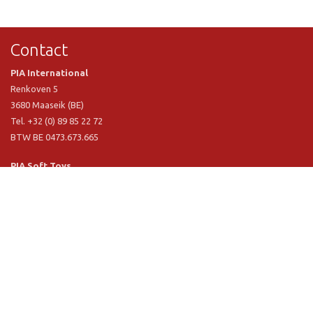
Contact
PIA International
Renkoven 5
3680 Maaseik (BE)
Tel. +32 (0) 89 85 22 72
BTW BE 0473.673.665
PIA Soft Toys
Langstraat 1 A
5481 VN Schijndel (NL)
Tel. +31 (0) 73 54 800 29
BTW NL 803.017.698 B01
Informatie
PIA