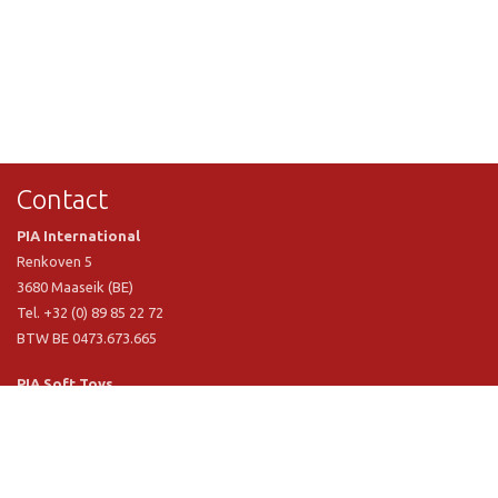
Contact
PIA International
Renkoven 5
3680 Maaseik (BE)
Tel. +32 (0) 89 85 22 72
BTW BE 0473.673.665
PIA Soft Toys
Langstraat 1 A
5481 VN Schijndel (NL)
Tel. +31 (0) 73 54 800 29
BTW NL 803.017.698 B01