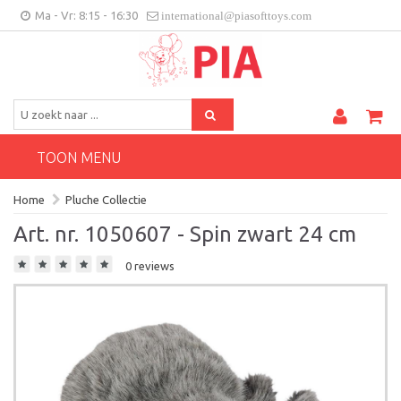
Ma - Vr: 8:15 - 16:30
international@piasofttoys.com
BE/NL
Klantenfeedback
Contact
TOON MENU
Home
Pluche Collectie
Art. nr. 1050607 - Spin zwart 24 cm
0 reviews