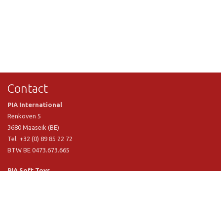
Contact
PIA International
Renkoven 5
3680 Maaseik (BE)
Tel. +32 (0) 89 85 22 72
BTW BE 0473.673.665
PIA Soft Toys
Langstraat 1 A
5481 VN Schijndel (NL)
Tel. +31 (0) 73 54 800 29
BTW NL 803.017.698 B01