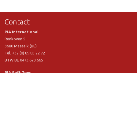
Contact
PIA International
Renkoven 5
3680 Maaseik (BE)
Tel. +32 (0) 89 85 22 72
BTW BE 0473.673.665
PIA Soft Toys
Langstraat 1 A
5481 VN Schijndel (NL)
Tel. +31 (0) 73 54 800 29
BTW NL 803.017.698 B01
Informatie
PIA