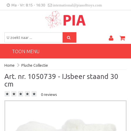
Ma - Vr: 8:15 - 16:30
international@piasofttoys.com
BE/NL
Klantenfeedback
Contact
TOON MENU
Home
Pluche Collectie
Art. nr. 1050739 - IJsbeer staand 30
cm
0 reviews