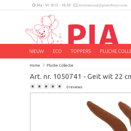
Ma - Vr: 8:15 - 16:30
international@piasofttoys.com
NIEUW
ECO
TOPPERS
PLUCHE COLL
Home
Pluche Collectie
Art. nr. 1050741 - Geit wit 22 c
0 reviews