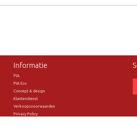
Informatie
S
PIA
PIA Eco
Concept & design
Klantendienst
Verkoopsvoorwaarden
Privacy Policy
VR Showroom