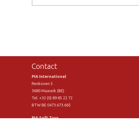
Contact
PIA International
Renkoven 5
3680 Maaseik (BE)
Tel. +32 (0) 89 85 22 72
BTW BE 0473.673.665
PIA Soft Toys
Langstraat 1 A
5481 VN Schijndel (NL)