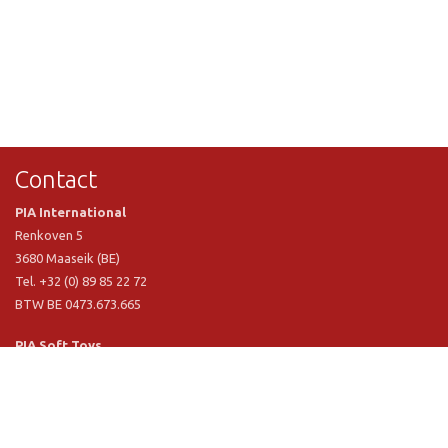
Contact
PIA International
Renkoven 5
3680 Maaseik (BE)
Tel. +32 (0) 89 85 22 72
BTW BE 0473.673.665
PIA Soft Toys
Langstraat 1 A
5481 VN Schijndel (NL)
Tel. +31 (0) 73 54 800 29
BTW NL 803.017.698 B01