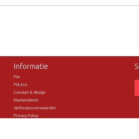
Informatie
S
PIA
PIA Eco
Concept & design
Klantendienst
Verkoopsvoorwaarden
Privacy Policy
VR Showroom