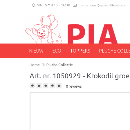
Ma - Vr: 8:15 - 16:30
international@piasofttoys.com
NIEUW
ECO
TOPPERS
PLUCHE COLL
Home
Pluche Collectie
Art. nr. 1050929 - Krokodil gro
0 reviews