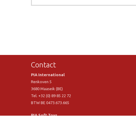
Contact
PIA International
Renkoven 5
3680 Maaseik (BE)
Tel. +32 (0) 89 85 22 72
BTW BE 0473.673.665
PIA Soft Toys
Langstraat 1 A
5481 VN Schijndel (NL)