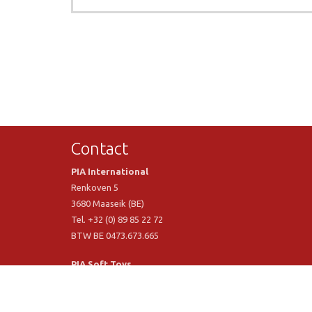
Contact
PIA International
Renkoven 5
3680 Maaseik (BE)
Tel. +32 (0) 89 85 22 72
BTW BE 0473.673.665
PIA Soft Toys
Langstraat 1 A
5481 VN Schijndel (NL)