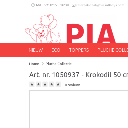
Ma - Vr: 8:15 - 16:30
international@piasofttoys.com
NIEUW
ECO
TOPPERS
PLUCHE COLL
Home
Pluche Collectie
Art. nr. 1050937 - Krokodil 50 
0 reviews