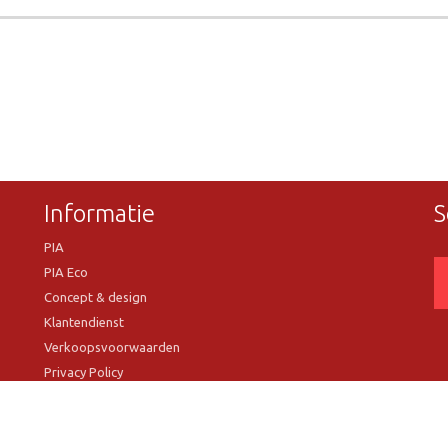
Informatie
S
PIA
PIA Eco
Concept & design
Klantendienst
Verkoopsvoorwaarden
Privacy Policy
VR Showroom