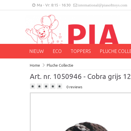
Ma - Vr: 8:15 - 16:30
international@piasofttoys.com
NIEUW
ECO
TOPPERS
PLUCHE COLL
Home
Pluche Collectie
Art. nr. 1050946 - Cobra grijs 1
0 reviews