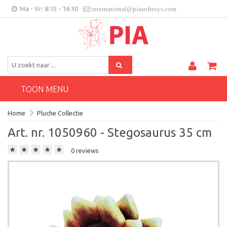
Ma - Vr: 8:15 - 16:30
international@piasofttoys.com
BE/NL
Klantenfeedback
Contact
TOON MENU
Home
Pluche Collectie
Art. nr. 1050960 - Stegosaurus 35 cm
0 reviews