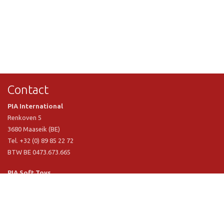
Contact
PIA International
Renkoven 5
3680 Maaseik (BE)
Tel. +32 (0) 89 85 22 72
BTW BE 0473.673.665
PIA Soft Toys
Langstraat 1 A
5481 VN Schijndel (NL)
Tel. +31 (0) 73 54 800 29
BTW NL 803.017.698 B01