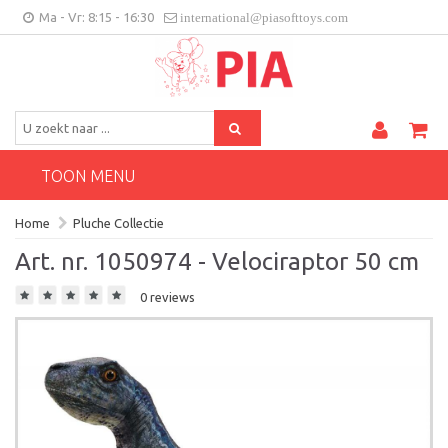
Ma - Vr: 8:15 - 16:30
international@piasofttoys.com
BE/NL
Klantenfeedback
Contact
TOON MENU
Home
Pluche Collectie
Art. nr. 1050974 - Velociraptor 50 cm
0 reviews