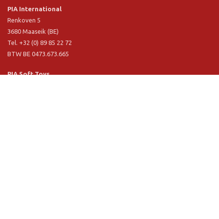
PIA International
Renkoven 5
3680 Maaseik (BE)
Tel. +32 (0) 89 85 22 72
BTW BE 0473.673.665
PIA Soft Toys
Langstraat 1 A
5481 VN Schijndel (NL)
Tel. +31 (0) 73 54 800 29
BTW NL 803.017.698 B01
Informatie
PIA
PIA Eco
Concept & design
Klantendienst
Verkoopsvoorwaarden