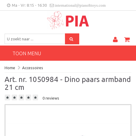
Ma - Vr: 8:15 - 16:30
international@piasofttoys.com
BE/NL
Klantenfeedback
Contact
TOON MENU
Home
Accessoires
Art. nr. 1050984 - Dino paars armband
21 cm
0 reviews