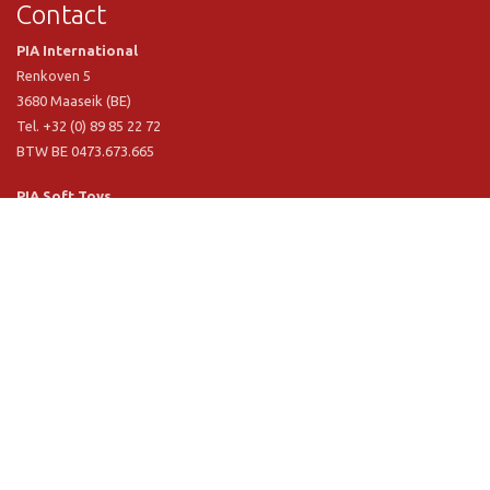
Contact
PIA International
Renkoven 5
3680 Maaseik (BE)
Tel. +32 (0) 89 85 22 72
BTW BE 0473.673.665
PIA Soft Toys
Langstraat 1 A
5481 VN Schijndel (NL)
Tel. +31 (0) 73 54 800 29
BTW NL 803.017.698 B01
Informatie
PIA
PIA Eco
Concept & design
Klantendienst