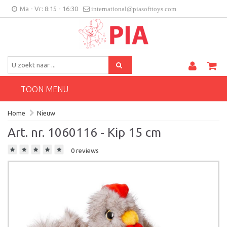
Ma - Vr: 8:15 - 16:30
international@piasofttoys.com
BE/NL
Klantenfeedback
Contact
TOON MENU
Home
Nieuw
Art. nr. 1060116 - Kip 15 cm
0 reviews