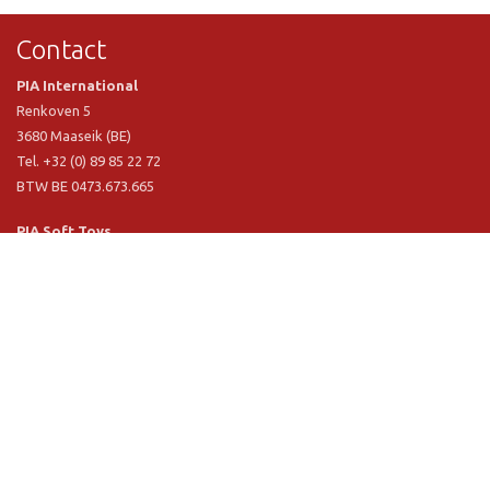
Contact
PIA International
Renkoven 5
3680 Maaseik (BE)
Tel. +32 (0) 89 85 22 72
BTW BE 0473.673.665
PIA Soft Toys
Langstraat 1 A
5481 VN Schijndel (NL)
Tel. +31 (0) 73 54 800 29
BTW NL 803.017.698 B01
Informatie
PIA
PIA Eco