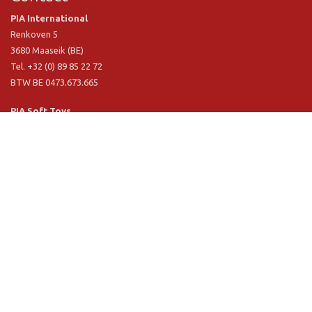
PIA International
Renkoven 5
3680 Maaseik (BE)
Tel. +32 (0) 89 85 22 72
BTW BE 0473.673.665
PIA Soft Toys
Langstraat 1 A
5481 VN Schijndel (NL)
Tel. +31 (0) 73 54 800 29
BTW NL 803.017.698 B01
Informatie
PIA
PIA Eco
Concept & design
Klantendienst