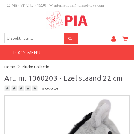
Ma - Vr: 8:15 - 16:30
international@piasofttoys.com
BE/NL
Klantenfeedback
Contact
TOON MENU
Home
Pluche Collectie
Art. nr. 1060203 - Ezel staand 22 cm
0 reviews