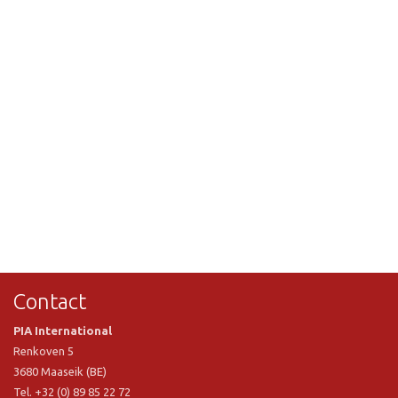
Contact
PIA International
Renkoven 5
3680 Maaseik (BE)
Tel. +32 (0) 89 85 22 72