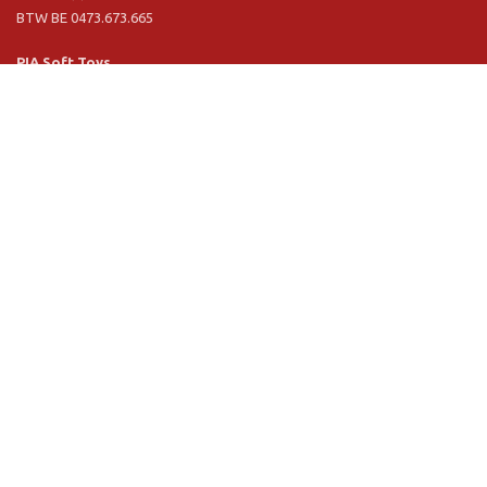
BTW BE 0473.673.665
PIA Soft Toys
Langstraat 1 A
5481 VN Schijndel (NL)
Tel. +31 (0) 73 54 800 29
BTW NL 803.017.698 B01
Informatie
PIA
PIA Eco
Concept & design
Klantendienst
Verkoopsvoorwaarden
Privacy Policy
VR Showroom
Schrijf u in voor onze nieuwsbrief: