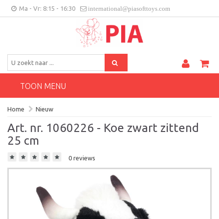
Ma - Vr: 8:15 - 16:30
international@piasofttoys.com
BE/NL
Klantenfeedback
Contact
TOON MENU
Home
Nieuw
Art. nr. 1060226 - Koe zwart zittend
25 cm
0 reviews